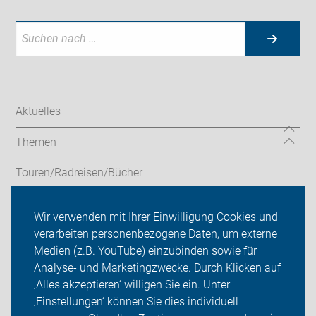
Aktuelles
Themen
Touren/Radreisen/Bücher
Service/Verleih
Wir verwenden mit Ihrer Einwilligung Cookies und
verarbeiten personenbezogene Daten, um externe
ADFC Leverkusen
Medien (z.B. YouTube) einzubinden sowie für
Analyse- und Marketingzwecke. Durch Klicken auf
Sei dabei
‚Alles akzeptieren‘ willigen Sie ein. Unter
Presse
‚Einstellungen‘ können Sie dies individuell