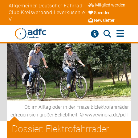
Mitglied werden
Allgemeiner Deutscher Fahrrad-
Club Kreisverband Leverkusen e.
Spenden
V.
Newsletter
Ob im Alltag oder in der Freizeit: Elektrofahrräder
erfreuen sich großer Beliebtheit. © www.winora.de/pd-f
Dossier: Elektrofahrräder