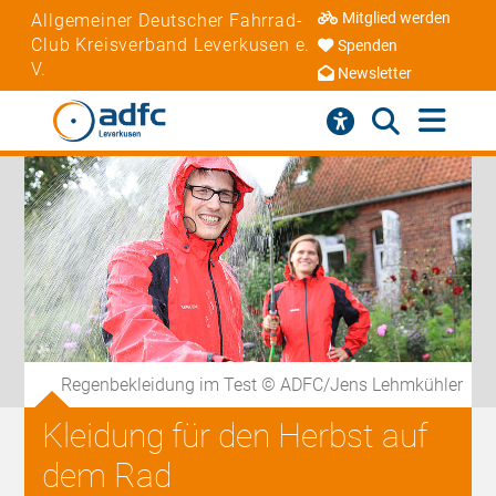
Mitglied werden
Allgemeiner Deutscher Fahrrad-
Club Kreisverband Leverkusen e.
Spenden
V.
Newsletter
Regenbekleidung im Test © ADFC/Jens Lehmkühler
Kleidung für den Herbst auf
dem Rad