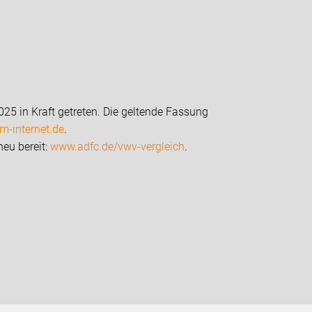
025 in Kraft getreten. Die geltende Fassung
m-internet.de
.
neu bereit:
www.adfc.de/vwv-vergleich
.