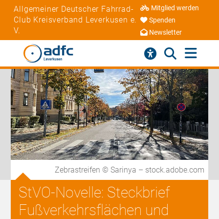
Mitglied werden
Allgemeiner Deutscher Fahrrad-
Club Kreisverband Leverkusen e.
Spenden
V.
Newsletter
Zebrastreifen © Sarinya – stock.adobe.com
StVO-Novelle: Steckbrief
Fußverkehrsflächen und