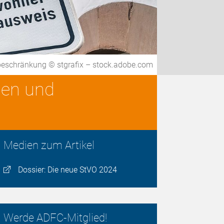
tbeschränkung © stgrafix – stock.adobe.com
den und
Medien zum Artikel
Dossier: Die neue StVO 2024
Werde ADFC-Mitglied!