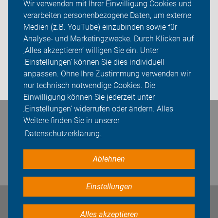
Wir verwenden mit Ihrer Einwilligung Cookies und
verarbeiten personenbezogene Daten, um externe
ADFC Leverkusen
Medien (z.B. YouTube) einzubinden sowie für
Sei dabei
Analyse- und Marketingzwecke. Durch Klicken auf
‚Alles akzeptieren‘ willigen Sie ein. Unter
Presse
‚Einstellungen‘ können Sie dies individuell
anpassen. Ohne Ihre Zustimmung verwenden wir
Login
nur technisch notwendige Cookies. Die
Einwilligung können Sie jederzeit unter
‚Einstellungen‘ widerrufen oder ändern. Alles
Bleiben Sie in Kontakt
Weitere finden Sie in unserer
Datenschutzerklärung.
Ablehnen
Einstellungen
Impressum
Datenschutz
Cookie-Einstellungen
Alles akzeptieren