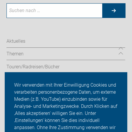
Aktuelles
Themen
Touren/Radreisen/Bücher
Service/Verleih
Wir verwenden mit Ihrer Einwilligung Cookies und
verarbeiten personenbezogene Daten, um externe
ADFC Leverkusen
Medien (z.B. YouTube) einzubinden sowie für
Analyse- und Marketingzwecke. Durch Klicken auf
Sei dabei
‚Alles akzeptieren‘ willigen Sie ein. Unter
Presse
‚Einstellungen‘ können Sie dies individuell
anpassen. Ohne Ihre Zustimmung verwenden wir