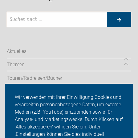
Aktuelles
Themen
Touren/Radreisen/Bücher
Service/Verleih
Wir verwenden mit Ihrer Einwilligung Cookies und
verarbeiten personenbezogene Daten, um externe
ADFC Leverkusen
Medien (z.B. YouTube) einzubinden sowie für
Analyse- und Marketingzwecke. Durch Klicken auf
Sei dabei
‚Alles akzeptieren‘ willigen Sie ein. Unter
Presse
‚Einstellungen‘ können Sie dies individuell