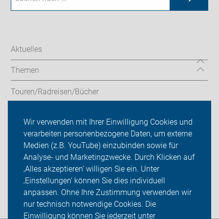
Aktuelles
Themen
Touren/Radreisen/Bücher
Service/Verleih
Wir verwenden mit Ihrer Einwilligung Cookies und
verarbeiten personenbezogene Daten, um externe
ADFC Leverkusen
Medien (z.B. YouTube) einzubinden sowie für
Analyse- und Marketingzwecke. Durch Klicken auf
Sei dabei
‚Alles akzeptieren‘ willigen Sie ein. Unter
Presse
‚Einstellungen‘ können Sie dies individuell
anpassen. Ohne Ihre Zustimmung verwenden wir
Login
nur technisch notwendige Cookies. Die
Einwilligung können Sie jederzeit unter