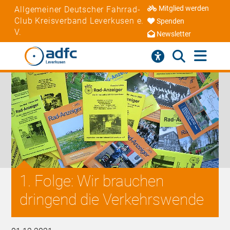
Mitglied werden
Allgemeiner Deutscher Fahrrad-
Club Kreisverband Leverkusen e.
Spenden
V.
Newsletter
1. Folge: Wir brauchen
dringend die Verkehrswende